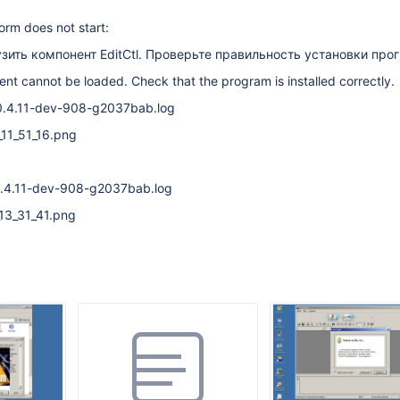
rm does not start:
зить компонент EditCtl. Проверьте правильность установки про
nt cannot be loaded. Check that the program is installed correctly.
.4.11-dev-908-g2037bab.log
11_51_16.png
.4.11-dev-908-g2037bab.log
13_31_41.png