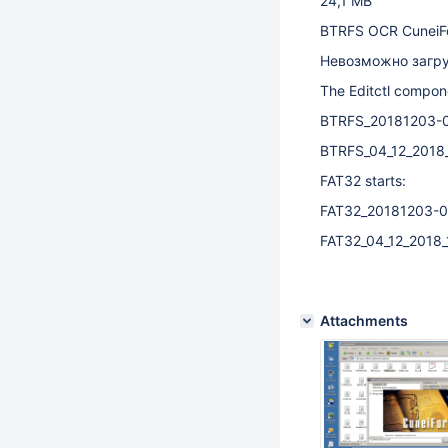
24,1 MB
BTRFS OCR CuneiFo
Невозможно загру
The Editctl compone
BTRFS_20181203-0
BTRFS_04_12_2018_
FAT32 starts:
FAT32_20181203-0
FAT32_04_12_2018_
Attachments